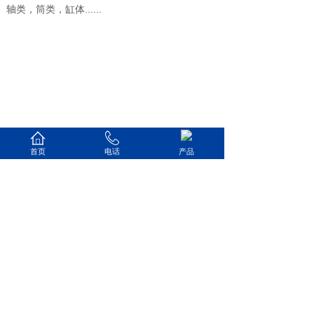
轴类，筒类，缸体......
首页
电话
产品
1
山东星亿机床有限公司
销售热线：13296377556
企业邮箱：xingyicnc@163.com‬
企业地址：山东省滕州市经济开发区广
源东路668号
备案号:鲁ICP备2021001854号-1