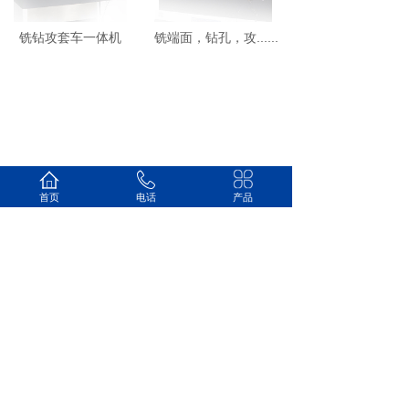
铣钻攻套车一体机
铣端面，钻孔，攻......
首页
电话
产品
1
山东星亿机床有限公司
销售热线：13296377556
企业邮箱：xingyicnc@163.com‬
企业地址：山东省滕州市经济开发区广
源东路668号
备案号:鲁ICP备2021001854号-1