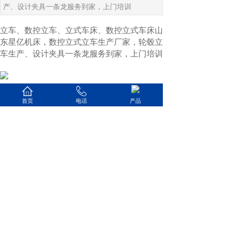
产、设计夹具一条龙服务到家，上门培训
立车、数控立车、立式车床、数控立式车床山
东星亿机床，数控立式立车生产厂家，轮毂立
车生产、设计夹具一条龙服务到家，上门培训
上一篇：
【立式三轴铣打机】汽......
首页
电话
产品
下一篇：
【数控立式车床案例】......
山东星亿机床有限公司
销售热线：13296377556
企业邮箱：xingyicnc@163.com‬
企业地址：山东省滕州市经济开发区广
源东路668号
备案号:鲁ICP备2021001854号-1