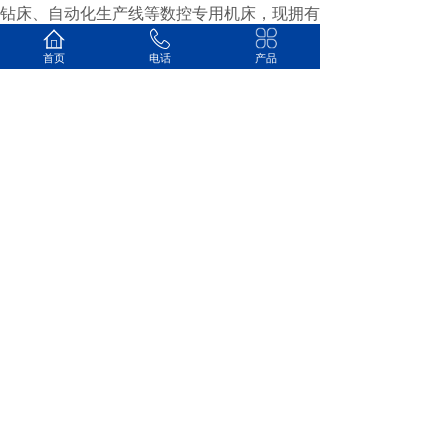
钻床、自动化生产线等数控专用机床，现拥有
10大系列50多个品种产品，14种数控机床被认
定为高新技术产品，并荣获进步奖和优秀新产
首页
电话
产品
品奖。产品畅销全国各地，并远销世界30多个
国家和地区。
上一篇：
好方便的快捷夹具，机......
下一篇：
铣端面打中心孔在加工......
山东星亿机床有限公司
销售热线：13296377556
企业邮箱：xingyicnc@163.com‬
企业地址：山东省滕州市经济开发区广
源东路668号
备案号:鲁ICP备2021001854号-1